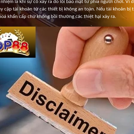
hiệm là khi sự cố xảy ra do lỗi bảo mật từ phía người chơi. Ví 
 cập tài khoản từ các thiết bị không an toàn. Nếu tài khoản bị
hoá khẩn cấp chứ không bồi thường các thiệt hại xảy ra.