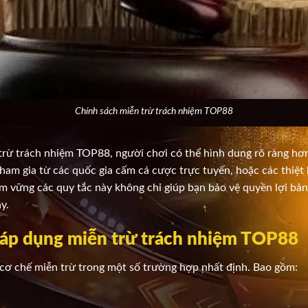
Chính sách miễn trừ trách nhiệm TOP88
 trừ trách nhiệm TOP88, người chơi có thể hình dung rõ ràng hơ
ham gia từ các quốc gia cấm cá cược trực tuyến, hoặc các thiệt h
nắm vững các quy tắc này không chỉ giúp bạn bảo vệ quyền lợi b
y.
áp dụng miễn trừ trách nhiệm TOP88
ơ chế miễn trừ trong một số trường hợp nhất định. Bao gồm: