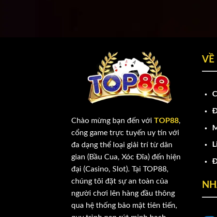
VỀ
C
Đ
Chào mừng bạn đến với
TOP88
,
M
cổng game trực tuyến uy tín với
L
đa dạng thể loại giải trí từ dân
gian (Bầu Cua, Xóc Đĩa) đến hiện
Đ
đại (Casino, Slot). Tại TOP88,
chúng tôi đặt sự an toàn của
NH
người chơi lên hàng đầu thông
qua hệ thống bảo mật tiên tiến,