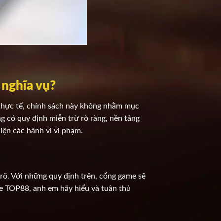
 nghĩa vụ?
n thực tế, chính sách này không nhằm mục
g có quy định miễn trừ rõ ràng, nền tảng
hiện các hành vi vi phạm.
rõ. Với những quy định trên, cổng game sẽ
me TOP88, anh em hãy hiểu và tuân thủ