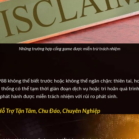
Những trường hợp cổng game được miễn trừ trách nhiệm
8 không thể biết trước hoặc không thể ngăn chặn: thiên tai, ho
 thống có thể tạm thời gián đoạn dịch vụ hoặc trì hoãn quá trình
phát hành được miễn trách nhiệm với rủi ro phát sinh.
Hỗ Trợ Tận Tâm, Chu Đáo, Chuyên Nghiệp