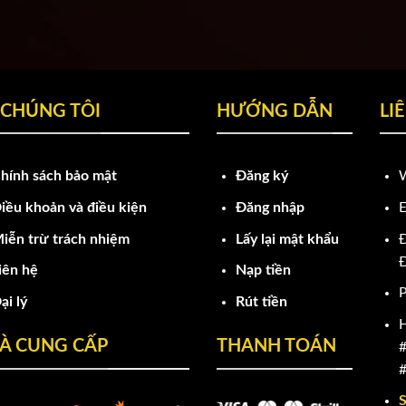
 CHÚNG TÔI
HƯỚNG DẪN
LI
hính sách bảo mật
Đăng ký
W
iều khoản và điều kiện
Đăng nhập
E
iễn trừ trách nhiệm
Lấy lại mật khẩu
Đ
Đ
iên hệ
Nạp tiền
ại lý
Rút tiền
H
À CUNG CẤP
THANH TOÁN
#
#