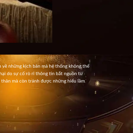
n về những kịch bản mà hệ thống không thể
ại do sự cố rò rỉ thông tin bắt nguồn từ
ản thân mà còn tránh được những hiểu lầm