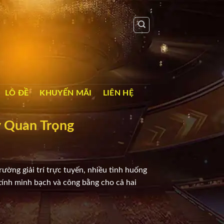
LÔ ĐỀ
KHUYẾN MÃI
LIÊN HỆ
ý Quan Trọng
ờng giải trí trực tuyến, nhiều tình huống
tính minh bạch và công bằng cho cả hai