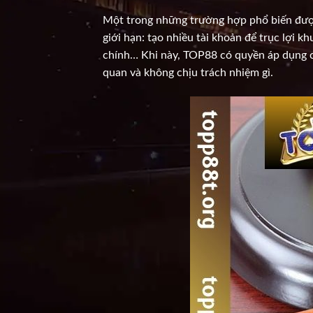
Một trong những trường hợp phổ biến được
giới hạn: tạo nhiều tài khoản để trục lợi k
chính… Khi này, TOP88 có quyền áp dụng c
quan và không chịu trách nhiệm gì.