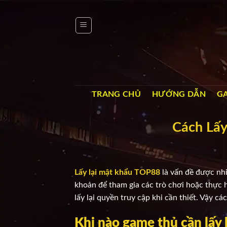
Bỏ
qua
nội
dung
TRANG CHỦ
HƯỚNG DẪN
G
Cách Lấ
Lấy lại mật khẩu TOP88
là vấn đề được nhi
khoản để tham gia các trò chơi hoặc thực h
lấy lại quyền truy cập khi cần thiết. Vậy cá
Khi nào game thủ cần lấy