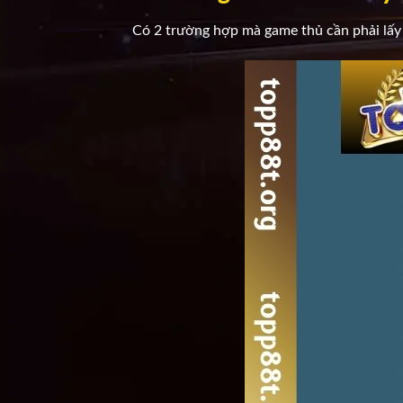
Có 2 trường hợp mà game thủ cần phải lấy