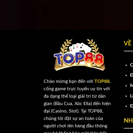
VỀ
C
Đ
Chào mừng bạn đến với
TOP88
,
M
cổng game trực tuyến uy tín với
L
đa dạng thể loại giải trí từ dân
gian (Bầu Cua, Xóc Đĩa) đến hiện
Đ
đại (Casino, Slot). Tại TOP88,
chúng tôi đặt sự an toàn của
NH
người chơi lên hàng đầu thông