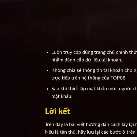
Luôn truy cập đúng trang chủ chính thứ
nhằm đánh cắp dữ liệu tài khoản.
Không chia sẻ thông tin tài khoản cho n
trực tiếp trên hệ thống của TOP88.
Sau khi thiết lập mật khẩu mới, người c
mật khẩu.
Lời kết
Trên đây là bài viết hướng dẫn cách lấy lại
Nếu là tân thủ, hãy lưu lại các bước ở t