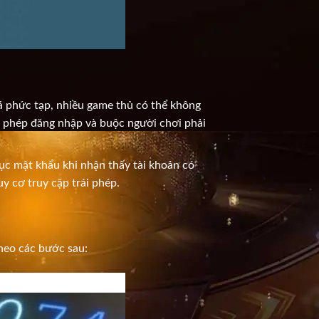
 phức tạp, nhiều game thủ có thể không
ho phép đăng nhập và buộc người chơi phải
ục mật khẩu khi nhận thấy tài khoản có
y cơ truy cập trái phép.
theo các bước sau: